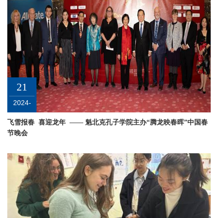
21
2024-
01
飞雪报春 喜迎龙年 —— 魁北克孔子学院主办“腾龙映春晖”中国春
节晚会