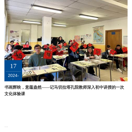
17
2024-
02
书画辉映，意蕴盎然——记马切拉塔孔院教师深入初中讲授的一次
文化体验课